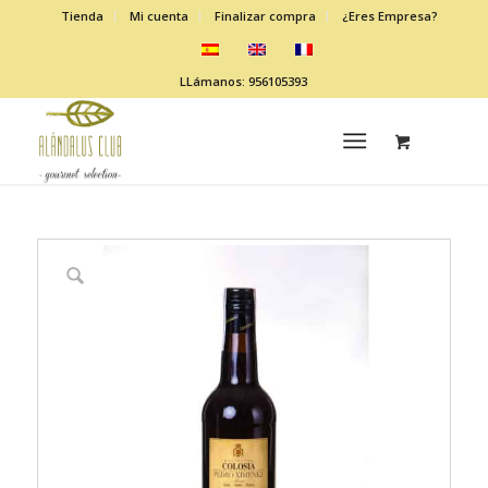
Tienda
Mi cuenta
Finalizar compra
¿Eres Empresa?
LLámanos: 956105393