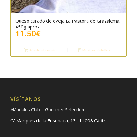
Queso curado de oveja La Pastora de Grazalema.
450g aprox
11.50
€
Añadir al carrito
Mostrar detalles
VÍSÍTANOS
Alándalus Club – Gourmet Selection
C/ Marqués de la Ensenada, 13. 11008 Cádiz