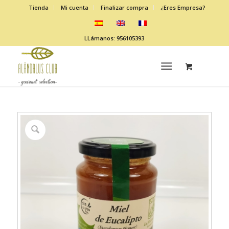
Tienda
Mi cuenta
Finalizar compra
¿Eres Empresa?
LLámanos: 956105393