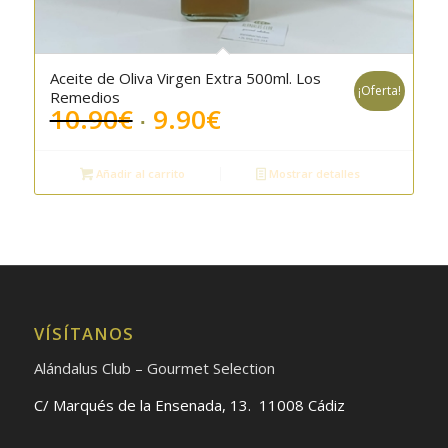
Aceite de Oliva Virgen Extra 500ml. Los
¡Oferta!
Remedios
El
El
10.90
€
9.90
€
precio
precio
original
actual
Añadir al carrito
Mostrar detalles
era:
es:
10.90€.
9.90€.
VÍSÍTANOS
Alándalus Club – Gourmet Selection
C/ Marqués de la Ensenada, 13. 11008 Cádiz