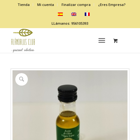
Tienda
Mi cuenta
Finalizar compra
¿Eres Empresa?
LLámanos: 956105393