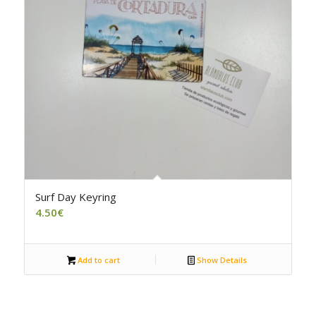
Surf Day Keyring
4.50
€
Add to cart
Show Details