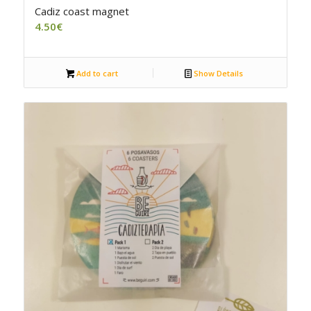
Cadiz coast magnet
4.50
€
Add to cart
Show Details