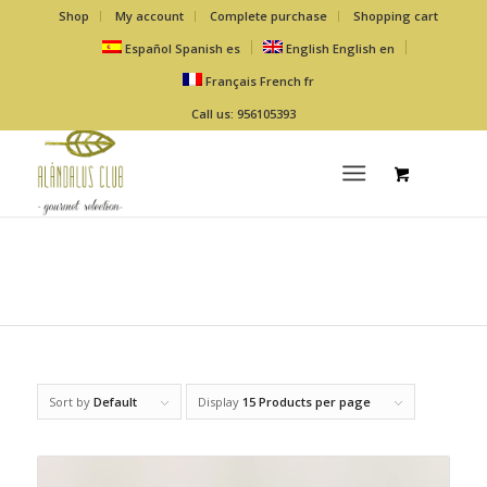
Shop
My account
Complete purchase
Shopping cart
Español
Spanish
es
English
English
en
Français
French
fr
Call us: 956105393
Sort by
Default
Display
15 Products per page