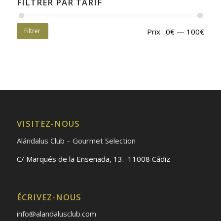
FILTRER PAR TARIF
Filtrer
Prix :
0€
—
100€
VISITEZ-NOUS
Alándalus Club – Gourmet Selection
C/ Marqués de la Ensenada, 13. 11008 Cádiz
ÉCRIVEZ-NOUS
info@alandalusclub.com