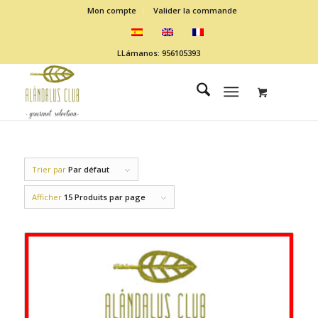
Mon compte
Valider la commande
LLámanos: 956105393
Trier par
Par défaut
Afficher
15 Produits par page