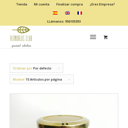
Tienda
Mi cuenta
Finalizar compra
¿Eres Empresa?
LLámanos: 956105393
Ordenar por
Por defecto
Mostrar
15 Artículos por página