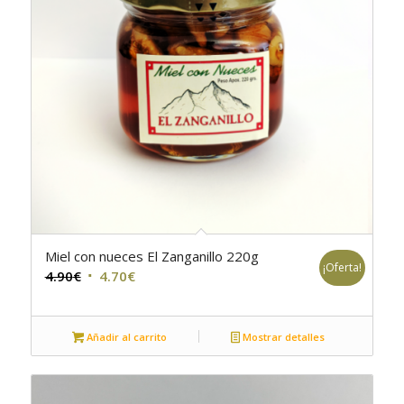
Miel con nueces El Zanganillo 220g
¡Oferta!
El
El
4.90
€
4.70
€
precio
precio
original
actual
Añadir al carrito
Mostrar detalles
era:
es:
4.90€.
4.70€.