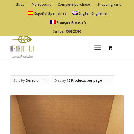
Shop
My account
Complete purchase
Shopping cart
Español
Spanish
es
English
English
en
Français
French
fr
Call us: 956105393
Sort by
Default
Display
15 Products per page