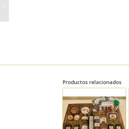
con CBD y Ácido
Hialurónico SPF 25
Productos relacionados