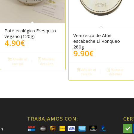
Paté ecológico Fresquito
Ventresca de Atún
vegano (120g)
4.90
€
escabeche El Ronqueo
280g
9.90
€
Añadir al
Mostrar
carrito
detalles
Añadir al
Mostrar
carrito
detalles
TRABAJAMOS CON:
CER
on