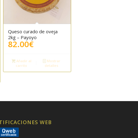
Queso curado de oveja
2kg – Payoyo
82.00
€
Añadir al
Mostrar
carrito
detalles
TIFICACIONES WEB