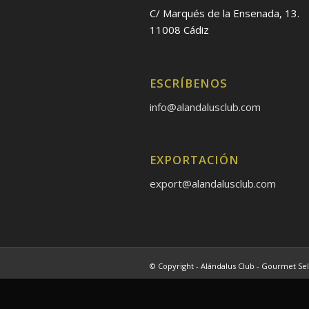
C/ Marqués de la Ensenada, 13.
11008 Cádiz
ESCRÍBENOS
info@alandalusclub.com
EXPORTACIÓN
export@alandalusclub.com
© Copyright - Alándalus Club - Gourmet Sel