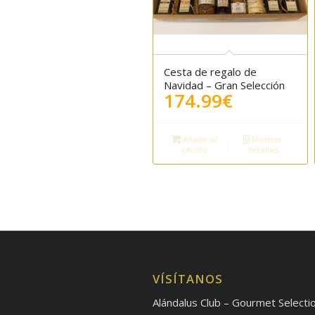
Cesta de regalo de
Navidad – Gran Selección
174.99
€
Añadir al
Mostrar
carrito
detalles
VÍSÍTANOS
Alándalus Club – Gourmet Selecti