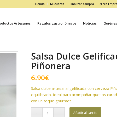
Tienda
Mi cuenta
Finalizar compra
¿Eres Empr
oductos Artesanos
Regalos gastronómicos
Noticias
Quiénes
Salsa Dulce Gelific
Piñonera
6.90
€
Salsa dulce artesanal gelificada con cerveza Piñ
equilibrado. Ideal para acompañar quesos curad
con un toque gourmet.
Añadir al carrito