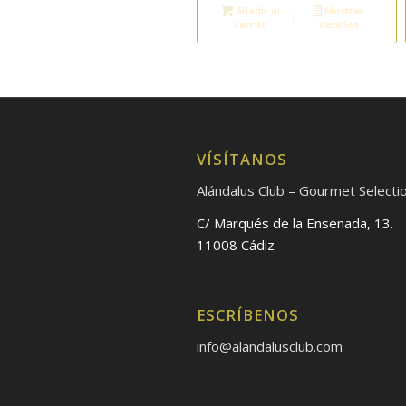
Añadir al
Mostrar
carrito
detalles
VÍSÍTANOS
Alándalus Club – Gourmet Selecti
C/ Marqués de la Ensenada, 13.
11008 Cádiz
ESCRÍBENOS
info@alandalusclub.com