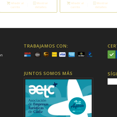
Añadir al
Mostrar
Añadir al
Mostrar
carrito
detalles
carrito
detalles
TRABAJAMOS CON:
CER
on
JUNTOS SOMOS MÁS
SÍG