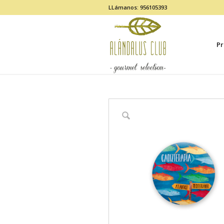
LLámanos: 956105393
Pr