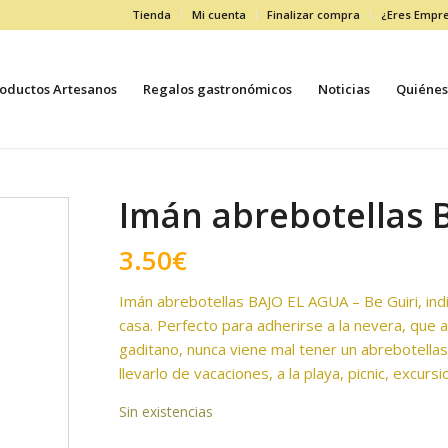
Tienda
Mi cuenta
Finalizar compra
¿Eres Empr
oductos Artesanos
Regalos gastronómicos
Noticias
Quiénes
Imán abrebotellas 
3.50
€
Imán abrebotellas BAJO EL AGUA – Be Guiri, in
casa. Perfecto para adherirse a la nevera, que 
gaditano, nunca viene mal tener un abrebotellas
llevarlo de vacaciones, a la playa, picnic, excursi
Sin existencias