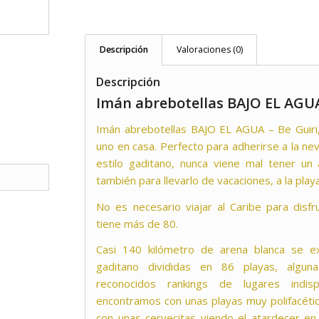
Descripción
Valoraciones (0)
Descripción
Imán abrebotellas BAJO EL AGUA
Imán abrebotellas BAJO EL AGUA – Be Guiri,
uno en casa. Perfecto para adherirse a la n
estilo gaditano, nunca viene mal tener un 
también para llevarlo de vacaciones, a la playa
No es necesario viajar al Caribe para disfr
tiene más de 80.
Casi 140 kilómetro de arena blanca se ext
gaditano divididas en 86 playas, algu
reconocidos rankings de lugares indis
encontramos con unas playas muy polifacéti
con unas cervecitas viendo el atardecer en 