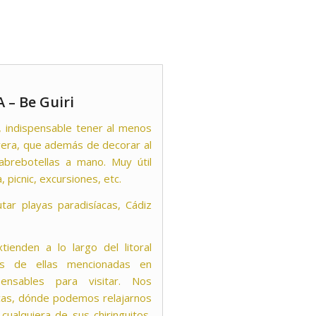
 – Be Guiri
 indispensable tener al menos
evera, que además de decorar al
abrebotellas a mano. Muy útil
, picnic, excursiones, etc.
utar playas paradisíacas, Cádiz
ienden a lo largo del litoral
nas de ellas mencionadas en
pensables para visitar. Nos
cas, dónde podemos relajarnos
cualquiera de sus chiringuitos,