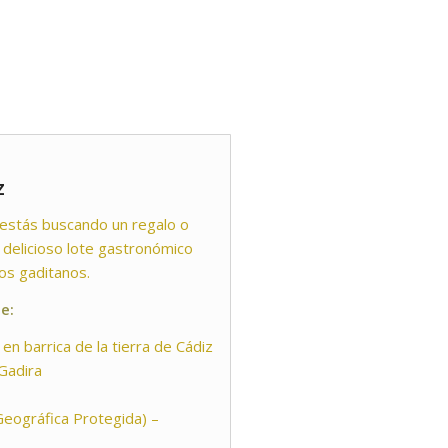
z
i estás buscando un regalo o
delicioso lote gastronómico
os gaditanos.
e:
en barrica de la tierra de Cádiz
 Gadira
Geográfica Protegida) –