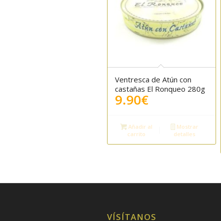
Ventresca de Atún con
castañas El Ronqueo 280g
9.90
€
Añadir al
Mostrar
carrito
detalles
VÍSÍTANOS