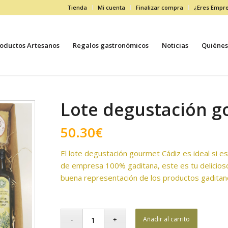
Tienda
Mi cuenta
Finalizar compra
¿Eres Empr
oductos Artesanos
Regalos gastronómicos
Noticias
Quiénes
Lote degustación g
50.30
€
El lote degustación gourmet Cádiz es ideal si e
de empresa 100% gaditana, este es tu delicios
buena representación de los productos gaditan
Añadir al carrito