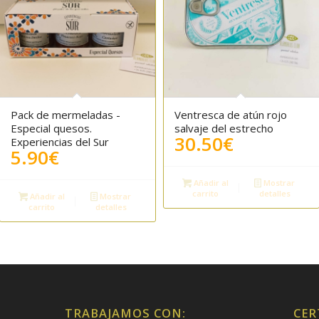
Pack de mermeladas -
Ventresca de atún rojo
Especial quesos.
salvaje del estrecho
30.50
€
Experiencias del Sur
5.90
€
Añadir al
Mostrar
carrito
detalles
Añadir al
Mostrar
carrito
detalles
TRABAJAMOS CON:
CER