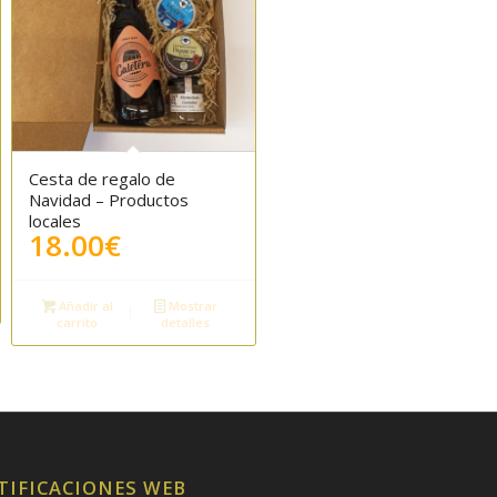
Cesta de regalo de
Navidad – Productos
locales
18.00
€
Añadir al
Mostrar
carrito
detalles
TIFICACIONES WEB