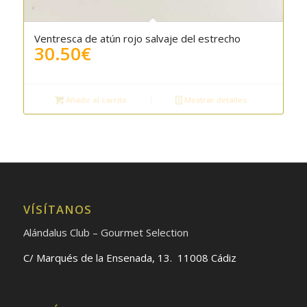
Ventresca de atún rojo salvaje del estrecho
30.50
€
Añadir al carrito
Mostrar detalles
VÍSÍTANOS
Alándalus Club – Gourmet Selection
C/ Marqués de la Ensenada, 13. 11008 Cádiz