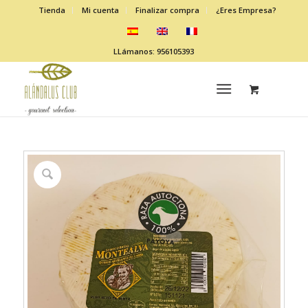
Tienda
Mi cuenta
Finalizar compra
¿Eres Empresa?
LLámanos: 956105393