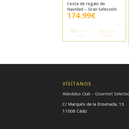
Cesta de regalo de
Navidad – Gran Selección
174.99
€
Añadir al
Mostrar
carrito
detalles
VÍSÍTANOS
Alándalus Club – Gourmet Selecti
C/ Marqués de la Ensenada, 13.
11008 Cádiz