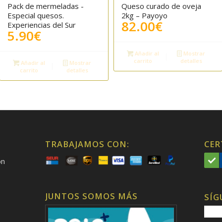
Pack de mermeladas -
Queso curado de oveja
Especial quesos.
2kg – Payoyo
82.00
€
Experiencias del Sur
5.90
€
Añadir al
Mostrar
carrito
detalles
Añadir al
Mostrar
carrito
detalles
TRABAJAMOS CON:
CER
on
JUNTOS SOMOS MÁS
SÍG