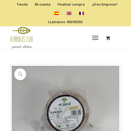
Tienda
Mi cuenta
Finalizar compra
¿Eres Empresa?
LLámanos: 956105393