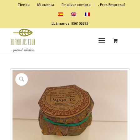
Tienda
Mi cuenta
Finalizar compra
¿Eres Empresa?
LLámanos: 956105393