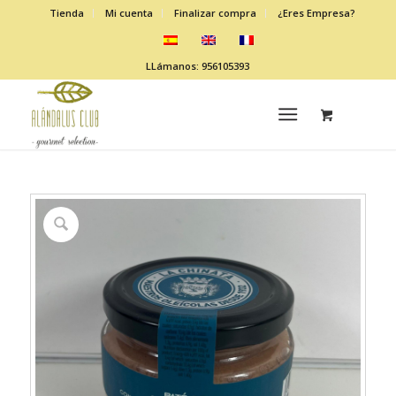
Tienda
Mi cuenta
Finalizar compra
¿Eres Empresa?
LLámanos: 956105393