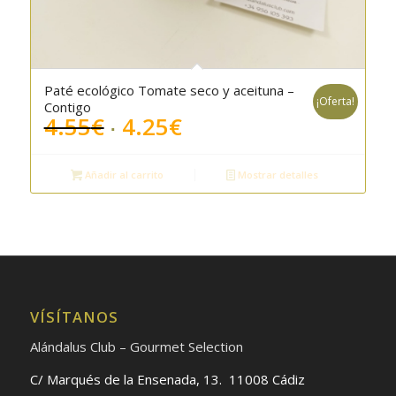
Paté ecológico Tomate seco y aceituna –
¡Oferta!
Contigo
El
El
4.55
€
4.25
€
precio
precio
original
actual
Añadir al carrito
Mostrar detalles
era:
es:
4.55€.
4.25€.
VÍSÍTANOS
Alándalus Club – Gourmet Selection
C/ Marqués de la Ensenada, 13. 11008 Cádiz