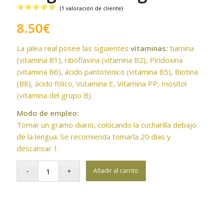
(
1
valoración de cliente)
Valorado
8.50
€
con
5.00
de 5 en
La jalea real posee las siguientes
vitaminas:
tiamina
base a
(vitamina B1), riboflavina (vitamina B2), Piridoxina
1
valoración
(vitamina B6), ácido pantotenico (vitamina B5), Biotina
de un
(B8), ácido fólico, Vutamina E, Vitamina PP, Inositol
cliente
(vitamina del grupo B).
Modo de empleo:
Tomar un gramo diario, colocando la cucharilla debajo
de la lengua. Se recomienda tomarla 20 días y
descansar 1.
Añadir al carrito