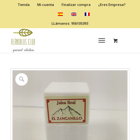
Tienda
Mi cuenta
Finalizar compra
¿Eres Empresa?
LLámanos: 956105393