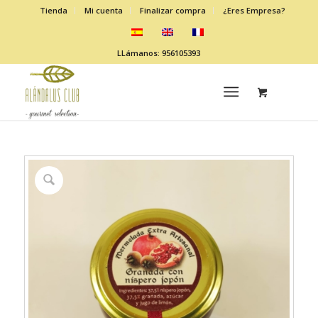
Tienda
Mi cuenta
Finalizar compra
¿Eres Empresa?
LLámanos: 956105393