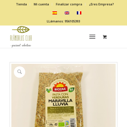
Tienda
Mi cuenta
Finalizar compra
¿Eres Empresa?
LLámanos: 956105393