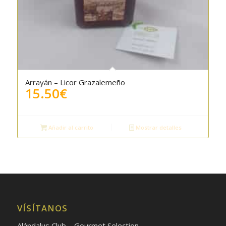
Arrayán – Licor Grazalemeño
15.50
€
Añadir al carrito
Mostrar detalles
VÍSÍTANOS
Alándalus Club – Gourmet Selection