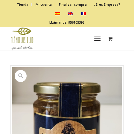
Tienda
Mi cuenta
Finalizar compra
¿Eres Empresa?
LLámanos: 956105393