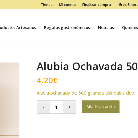
Tienda
Mi cuenta
Finalizar compra
¿Eres Empr
oductos Artesanos
Regalos gastronómicos
Noticias
Quiénes
Alubia Ochavada 5
4.20
€
Alubia ochavada de 500 gramos alándalus club
Añadir al carrito