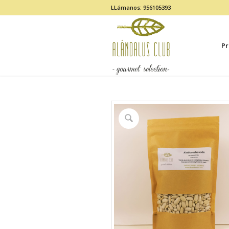
LLámanos: 956105393
Pr