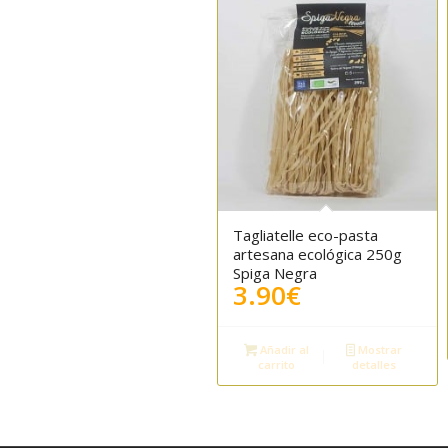
Tagliatelle eco-pasta
artesana ecológica 250g
Spiga Negra
3.90
€
Añadir al
Mostrar
carrito
detalles