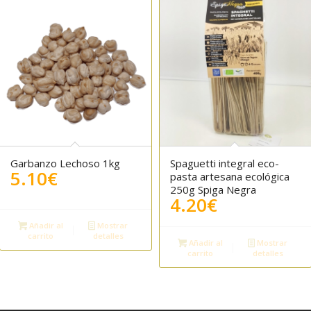
Garbanzo Lechoso 1kg
Spaguetti integral eco-
5.10
€
pasta artesana ecológica
250g Spiga Negra
4.20
€
Añadir al
Mostrar
carrito
detalles
Añadir al
Mostrar
carrito
detalles