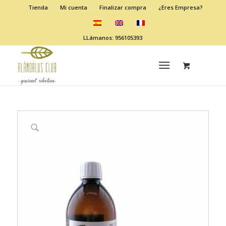
Tienda
Mi cuenta
Finalizar compra
¿Eres Empresa?
LLámanos: 956105393