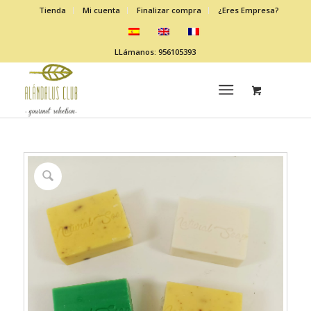
Tienda
Mi cuenta
Finalizar compra
¿Eres Empresa?
LLámanos: 956105393