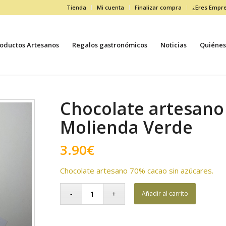
Tienda
Mi cuenta
Finalizar compra
¿Eres Empr
oductos Artesanos
Regalos gastronómicos
Noticias
Quiénes
Chocolate artesano
Molienda Verde
3.90
€
Chocolate artesano 70% cacao sin azúcares.
Añadir al carrito