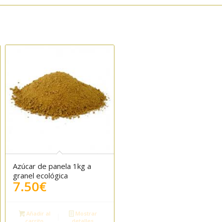
Azúcar de panela 1kg a
5.00
granel ecológica
7.50
€
Añadir al
Mostrar
carrito
detalles