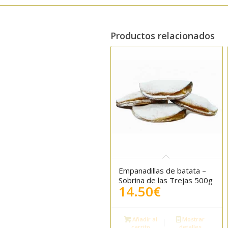
Productos relacionados
Empanadillas de batata –
4.50
Sobrina de las Trejas 500g
14.50
€
Añadir al
Mostrar
carrito
detalles