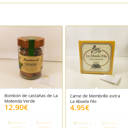
Bombón de castañas de La
Carne de Membrillo extra
5.00
Molienda Verde
La Abuela Filo
12.90
€
4.95
€
Añadir al
Mostrar
Añadir al
Mostrar
carrito
detalles
carrito
detalles