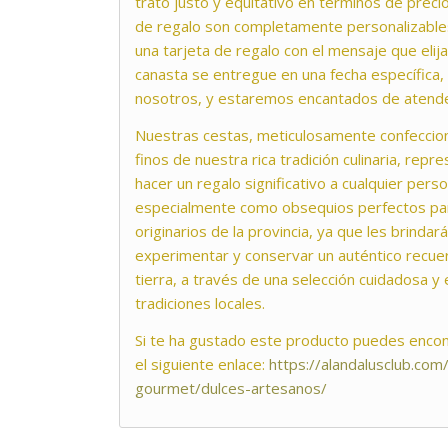
trato justo y equitativo en términos de preci
de regalo son completamente personalizables
una tarjeta de regalo con el mensaje que elij
canasta se entregue en una fecha específica
nosotros, y estaremos encantados de atender 
Nuestras cestas, meticulosamente confeccio
finos de nuestra rica tradición culinaria, repr
hacer un regalo significativo a cualquier per
especialmente como obsequios perfectos par
originarios de la provincia, ya que les brinda
experimentar y conservar un auténtico recue
tierra, a través de una selección cuidadosa y
tradiciones locales.
Si te ha gustado este producto puedes enco
el siguiente enlace:
https://alandalusclub.co
gourmet/dulces-artesanos/