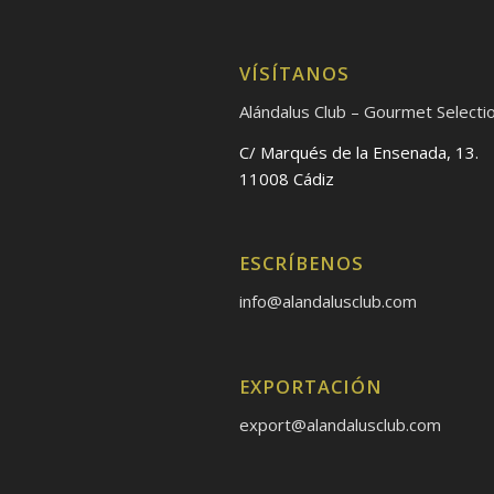
VÍSÍTANOS
Alándalus Club – Gourmet Selecti
C/ Marqués de la Ensenada, 13.
11008 Cádiz
ESCRÍBENOS
info@alandalusclub.com
EXPORTACIÓN
export@alandalusclub.com