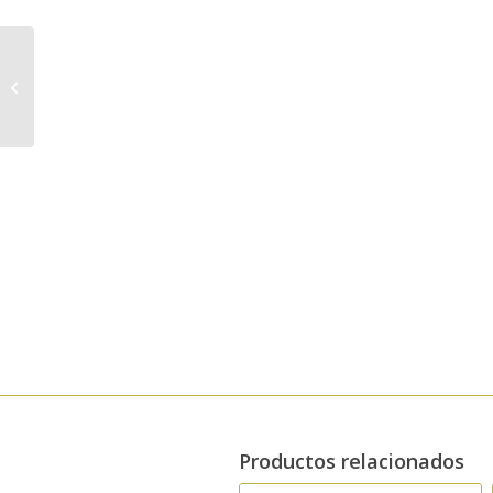
Tomate cherry
confitado ecológico
280 gr – La molienda
verde
Productos relacionados