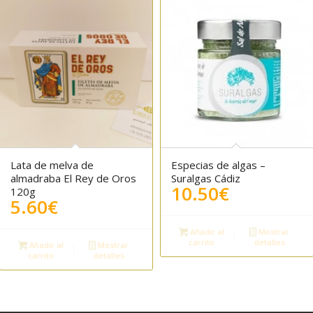
Lata de melva de
Especias de algas –
5.00
almadraba El Rey de Oros
Suralgas Cádiz
10.50
€
120g
5.60
€
Añadir al
Mostrar
carrito
detalles
Añadir al
Mostrar
carrito
detalles