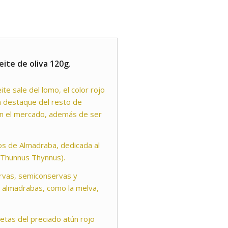
ite de oliva 120g.
te sale del lomo, el color rojo
a destaque del resto de
n el mercado, además de ser
os de Almadraba, dedicada al
 (Thunnus Thynnus).
rvas, semiconservas y
 almadrabas, como la melva,
etas del preciado atún rojo