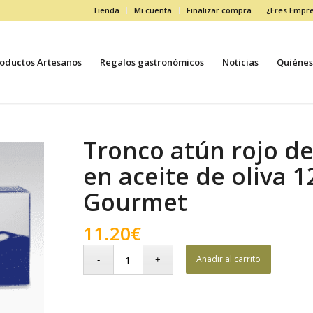
Tienda
Mi cuenta
Finalizar compra
¿Eres Empr
oductos Artesanos
Regalos gastronómicos
Noticias
Quiénes
Tronco atún rojo d
en aceite de oliva 
Gourmet
11.20
€
Añadir al carrito