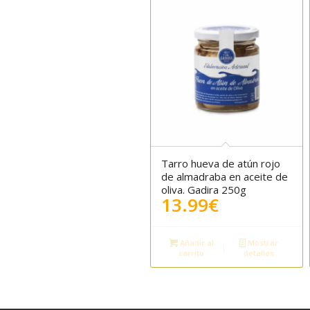
Tarro hueva de atún rojo
5.00
de almadraba en aceite de
oliva. Gadira 250g
13.99
€
Añadir al
Mostrar
carrito
detalles