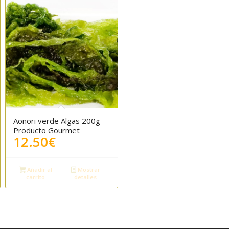
Aonori verde Algas 200g
5.00
Producto Gourmet
12.50
€
Añadir al
Mostrar
carrito
detalles