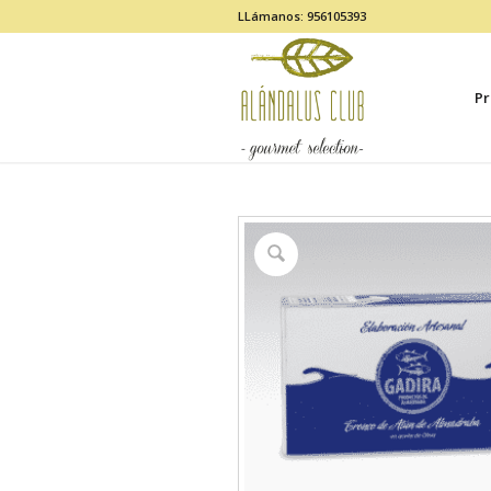
LLámanos: 956105393
Pr