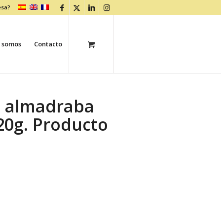
esa?
 somos
Contacto
e almadraba
120g. Producto