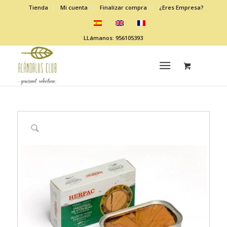
Tienda
Mi cuenta
Finalizar compra
¿Eres Empresa?
LLámanos: 956105393