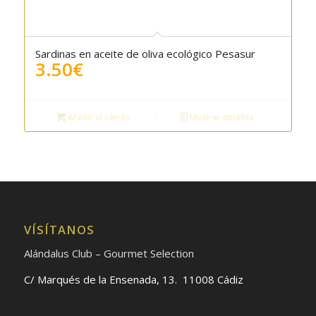
Sardinas en aceite de oliva ecológico Pesasur
3.50
€
Añadir al carrito
Mostrar detalles
VÍSÍTANOS
Alándalus Club – Gourmet Selection
C/ Marqués de la Ensenada, 13. 11008 Cádiz