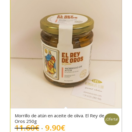
Morrillo de atún en aceite de oliva. El Rey de
¡Oferta!
Oros 250g
El
El
11.60
€
9.90
€