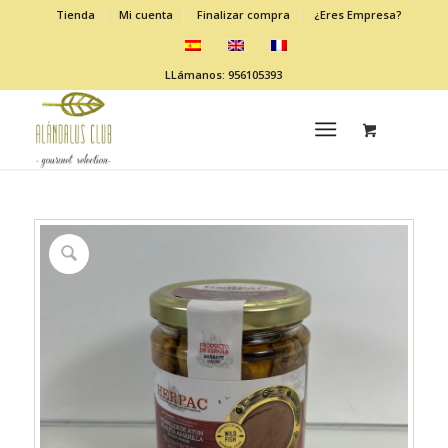
Tienda
Mi cuenta
Finalizar compra
¿Eres Empresa?
LLámanos: 956105393