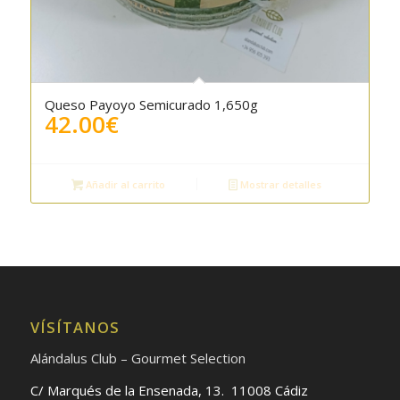
Queso Payoyo Semicurado 1,650g
42.00
€
Añadir al carrito
Mostrar detalles
VÍSÍTANOS
Alándalus Club – Gourmet Selection
C/ Marqués de la Ensenada, 13. 11008 Cádiz