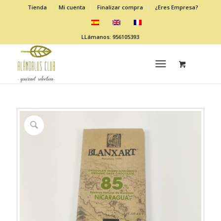
Tienda
Mi cuenta
Finalizar compra
¿Eres Empresa?
LLámanos: 956105393