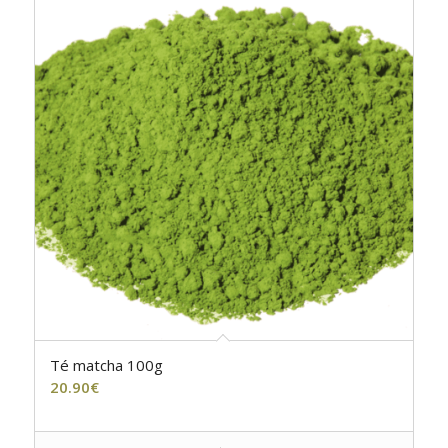
Té matcha 100g
20.90
€