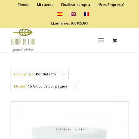
Tienda
Mi cuenta
Finalizar compra
¿Eres Empresa?
LLámanos: 956105393
Ordenar por
Por defecto
Mostrar
15 Artículos por página