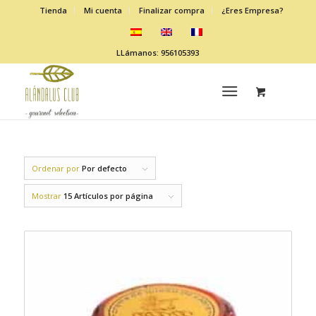
Tienda
Mi cuenta
Finalizar compra
¿Eres Empresa?
LLámanos: 956105393
Ordenar por
Por defecto
Mostrar
15 Artículos por página