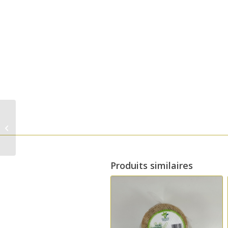
Fromage affiné
Montes de Alcalá. El
Gazul Cádiz.
Écologique 850g
Produits similaires