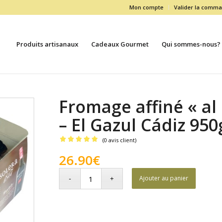
Mon compte
Valider la comm
Produits artisanaux
Cadeaux Gourmet
Qui sommes-nous?
Fromage affiné « al
– El Gazul Cádiz 950
(
0
avis client)
Noté
5.00
26.90
€
sur 5 basé
sur
Ajouter au panier
1
notation
client