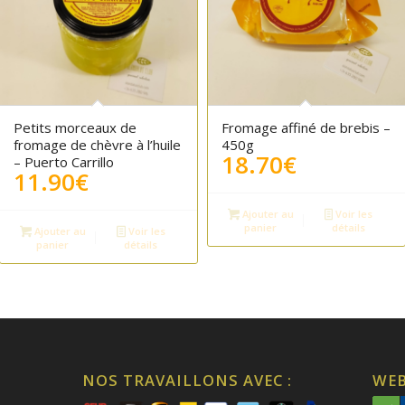
Petits morceaux de
Fromage affiné de brebis –
fromage de chèvre à l’huile
450g
18.70
€
– Puerto Carrillo
11.90
€
Ajouter au
Voir les
panier
détails
Ajouter au
Voir les
panier
détails
NOS TRAVAILLONS AVEC :
WEB