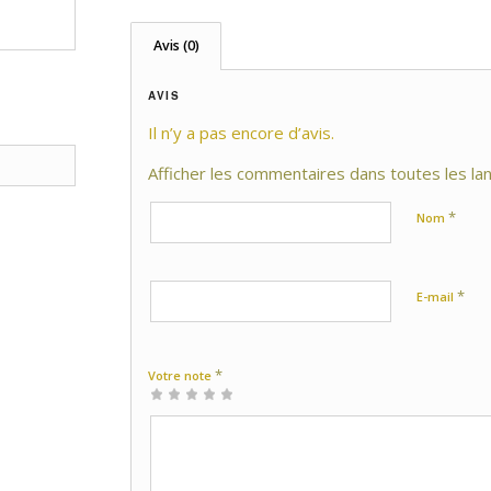
Avis (0)
AVIS
Il n’y a pas encore d’avis.
Afficher les commentaires dans toutes les la
*
Nom
*
E-mail
*
Votre note
1 étoile
2 étoiles
3 étoiles
4 étoiles
5 étoiles
sur
sur
sur 5
sur 5
sur 5
5
5