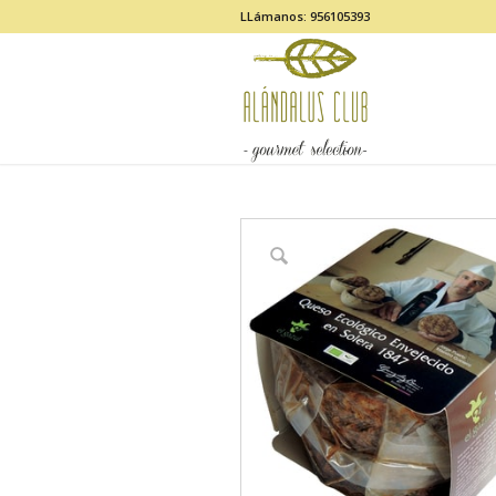
LLámanos: 956105393