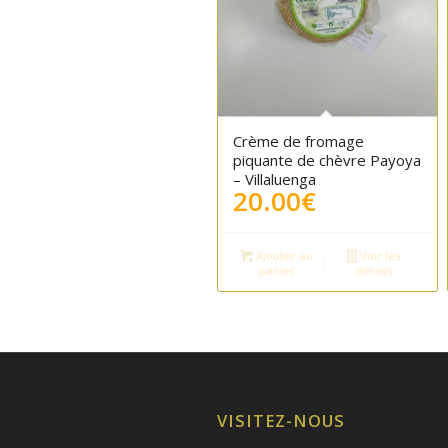
Crème de fromage
piquante de chèvre Payoya
– Villaluenga
20.00
€
Ajouter au
Voir les
panier
détails
VISITEZ-NOUS