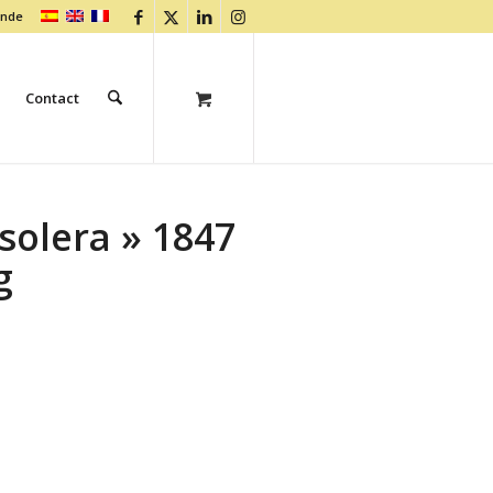
ande
Contact
 solera » 1847
g