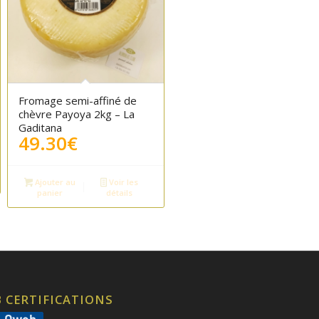
Fromage semi-affiné de
chèvre Payoya 2kg – La
Gaditana
49.30
€
Ajouter au
Voir les
panier
détails
 CERTIFICATIONS