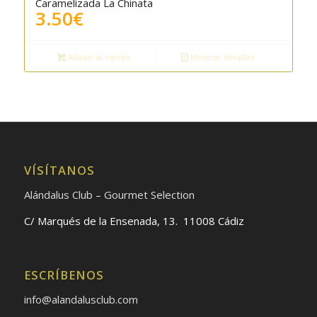
Caramelizada La Chinata
3.50
€
Añadir al carrito
Mostrar detalles
VÍSÍTANOS
Alándalus Club – Gourmet Selection
C/ Marqués de la Ensenada, 13. 11008 Cádiz
ESCRÍBENOS
info@alandalusclub.com