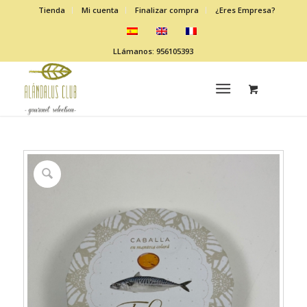
Tienda
Mi cuenta
Finalizar compra
¿Eres Empresa?
LLámanos: 956105393